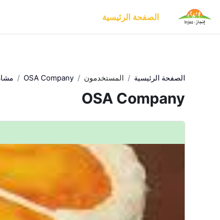
{mlang en}This is English text.{mlang}{mlang ar}هذا نص باللغة العربية.{mlang}
خطى إلى المحتوى الرئيسي
الصفحة الرئيسية
الصفحة الرئيسية
المستخدمون
OSA Company
مشار
OSA Company