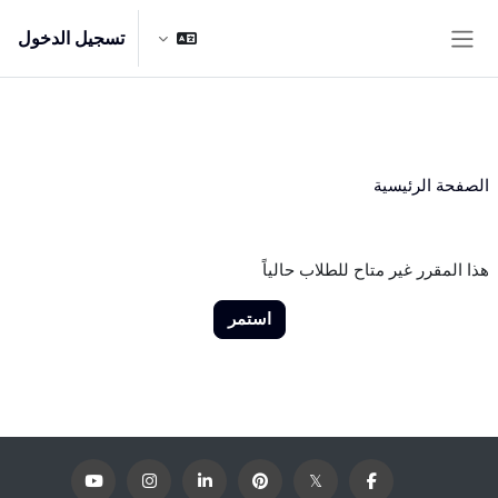
{mlang en}This is English text.{mlang}{mlang ar}هذا نص باللغة
العربية.{mlang}
تسجيل الدخول
خطى إلى المحتوى الرئيسي
واجهة جانبية
الصفحة الرئيسية
هذا المقرر غير متاح للطلاب حالياً
استمر