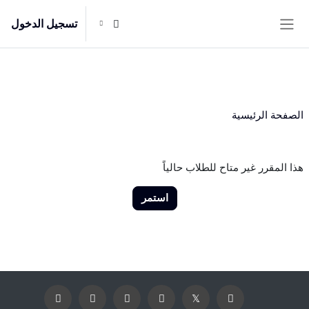
{mlang en}This is English text.{mlang}{mlang ar}هذا نص باللغة
العربية.{mlang}
تسجيل الدخول
خطى إلى المحتوى الرئيسي
واجهة جانبية
الصفحة الرئيسية
هذا المقرر غير متاح للطلاب حالياً
استمر